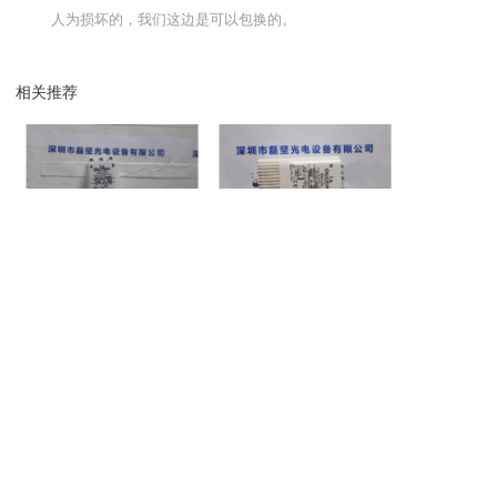
人为损坏的，我们这边是可以包换的。
相关推荐
ELKOSUN ZRM 4.5-ES C 高
ELKOSUN ZRM 6-ESC 触发
ELKOSUN ZR
压发生器
器
| 联系我们
电话：13246646513
邮箱：564600083@qq.com