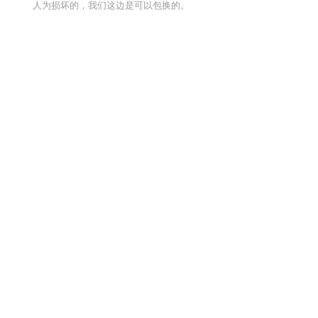
人为损坏的，我们这边是可以包换的。
相关推荐
EYE岩崎
EYE岩崎 M04-L41 UV灯
EYE岩崎 H03
JCR12V100W10H/G1I 卤素
灯杯
| 联系我们
电话：13246646513
邮箱：564600083@qq.com