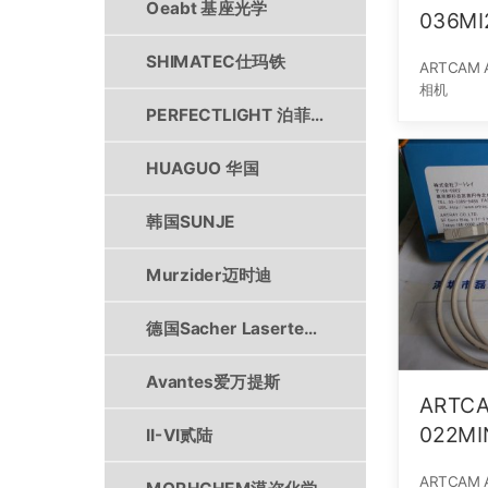
Oeabt 基座光学
036M
SHIMATEC仕玛铁
ARTCAM 
相机
PERFECTLIGHT 泊菲莱
HUAGUO 华国
韩国SUNJE
Murzider迈时迪
德国Sacher Lasertechnik
Avantes爱万提斯
ARTC
022M
II-VI贰陆
裸机
ARTCAM 