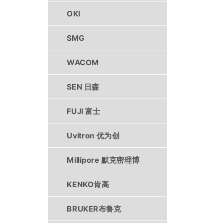
OKI
SMG
WACOM
SEN 日森
FUJI 富士
Uvitron 优为创
Millipore 默克密理博
KENKO肯高
BRUKER布鲁克