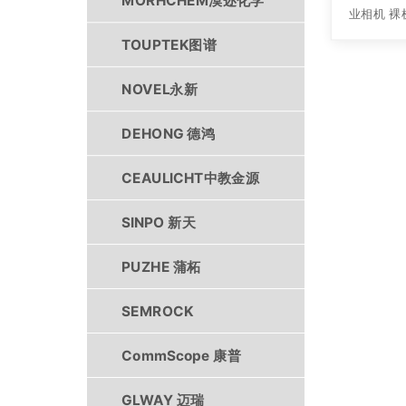
MORHCHEM漠迩化学
业相机 裸
TOUPTEK图谱
NOVEL永新
DEHONG 德鸿
CEAULICHT中教金源
SINPO 新天
PUZHE 蒲柘
SEMROCK
CommScope 康普
GLWAY 迈瑞