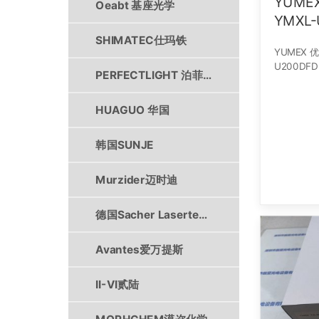
YUMEX 优美科思 U
Oeabt 基座光学
YMXL-
SHIMATEC仕玛铁
YUMEX 优美科思 UV汞灯 YMXL-
U200DFD
PERFECTLIGHT 泊菲莱
HUAGUO 华国
韩国SUNJE
Murzider迈时迪
德国Sacher Lasertechnik
Avantes爱万提斯
II-VI贰陆