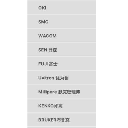
OKI
SMG
WACOM
SEN 日森
FUJI 富士
Uvitron 优为创
Millipore 默克密理博
KENKO肯高
BRUKER布鲁克