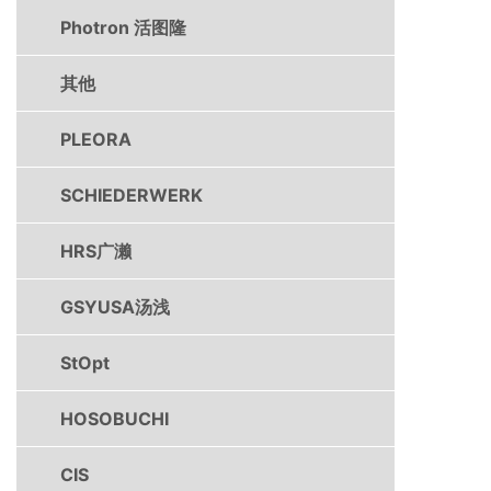
Photron 活图隆
其他
PLEORA
SCHIEDERWERK
HRS广濑
GSYUSA汤浅
StOpt
HOSOBUCHI
CIS