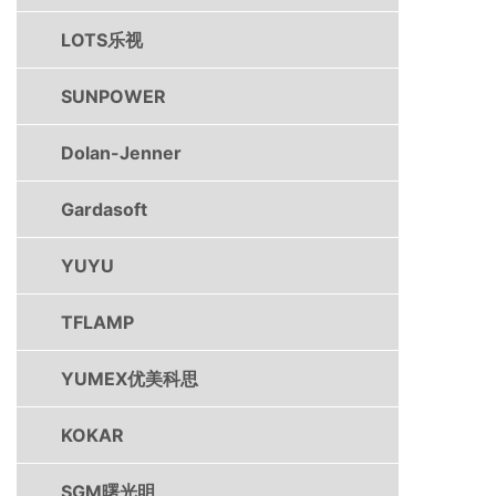
LOTS乐视
SUNPOWER
Dolan-Jenner
Gardasoft
YUYU
TFLAMP
YUMEX优美科思
KOKAR
SGM曙光明