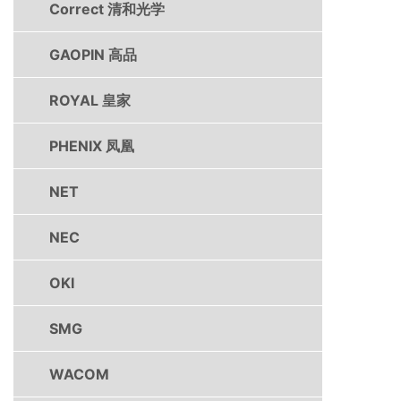
Correct 清和光学
GAOPIN 高品
ROYAL 皇家
PHENIX 凤凰
NET
NEC
OKI
SMG
WACOM