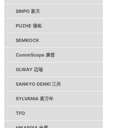
SINPO 新天
PUZHE 蒲柘
SEMROCK
CommScope 康普
GLWAY 迈瑞
SANKYO DENKI 三共
SYLVANIA 喜万年
TFO
HIKARIYA 光屋