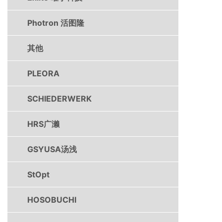
Photron 活图隆
其他
PLEORA
SCHIEDERWERK
HRS广濑
GSYUSA汤浅
StOpt
HOSOBUCHI