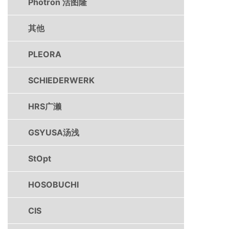
Photron 活图隆
其他
PLEORA
SCHIEDERWERK
HRS广濑
GSYUSA汤浅
StOpt
HOSOBUCHI
CIS