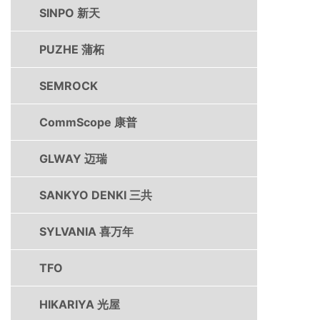
SINPO 新天
PUZHE 蒲柘
SEMROCK
CommScope 康普
GLWAY 迈瑞
SANKYO DENKI 三共
SYLVANIA 喜万年
TFO
HIKARIYA 光屋