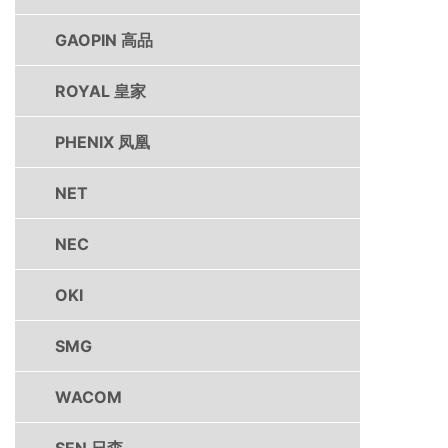
GAOPIN 高品
ROYAL 皇家
PHENIX 凤凰
NET
NEC
OKI
SMG
WACOM
SEN 日森