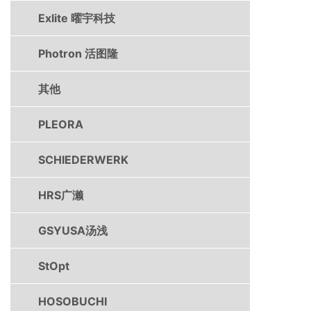
Exlite 曜宇科技
Photron 活图隆
其他
PLEORA
SCHIEDERWERK
HRS广濑
GSYUSA汤浅
StOpt
HOSOBUCHI