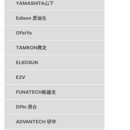
YAMASHITA山下
Edison 爱迪生
OFeiYa
TAMRON腾龙
ELKOSUN
E2V
FUNATECH船越龙
DPIn 滑台
ADVANTECH 研华