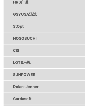
HRS广濑
GSYUSA汤浅
StOpt
HOSOBUCHI
CIS
LOTS乐视
SUNPOWER
Dolan-Jenner
Gardasoft