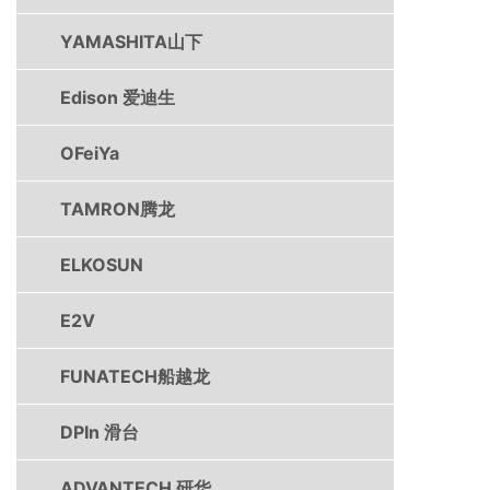
YAMASHITA山下
Edison 爱迪生
OFeiYa
TAMRON腾龙
ELKOSUN
E2V
FUNATECH船越龙
DPIn 滑台
ADVANTECH 研华