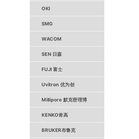
OKI
SMG
WACOM
SEN 日森
FUJI 富士
Uvitron 优为创
Millipore 默克密理博
KENKO肯高
BRUKER布鲁克