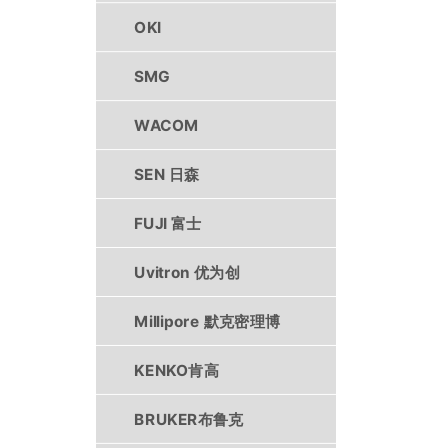
OKI
SMG
WACOM
SEN 日森
FUJI 富士
Uvitron 优为创
Millipore 默克密理博
KENKO肯高
BRUKER布鲁克