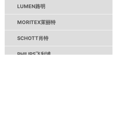
LUMEN路明
MORITEX茉丽特
SCHOTT肖特
PHILIPS飞利浦
DYMAX戴马斯
OPT奥普特
CCS希希爱视
SHIMADZU岛津
TOSHIBA东芝