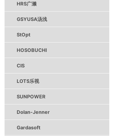
HRS广濑
GSYUSA汤浅
StOpt
HOSOBUCHI
CIS
LOTS乐视
SUNPOWER
Dolan-Jenner
Gardasoft