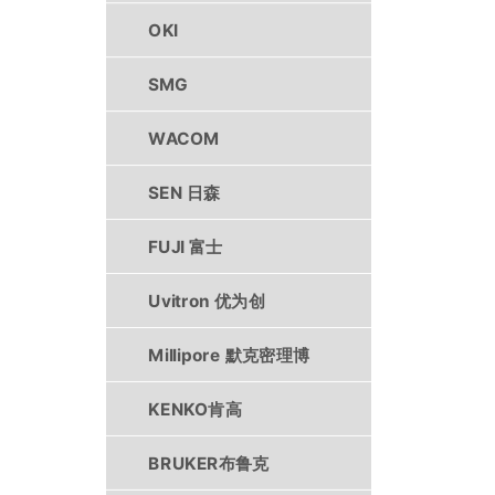
OKI
SMG
WACOM
SEN 日森
FUJI 富士
Uvitron 优为创
Millipore 默克密理博
KENKO肯高
BRUKER布鲁克